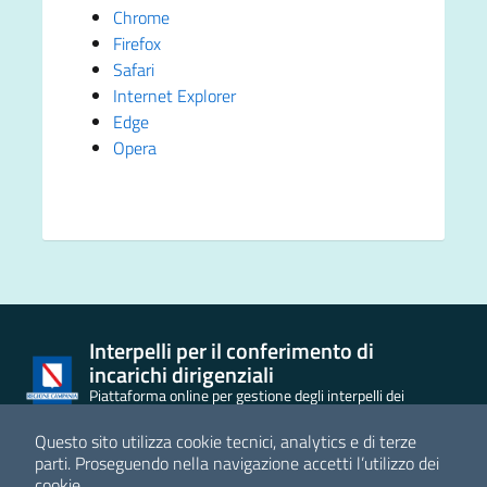
Chrome
Firefox
Safari
Internet Explorer
Edge
Opera
Interpelli per il conferimento di
incarichi dirigenziali
Piattaforma online per gestione degli interpelli dei
dirigenti
Questo sito utilizza cookie tecnici, analytics e di terze
Sezione Link Utili
parti.
Proseguendo nella navigazione accetti l’utilizzo dei
cookie.